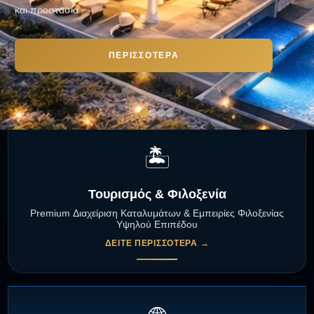
και προστασία.
τουρισμό και επιχειρήσεις.
ΠΕΡΙΣΣΌΤΕΡΑ
ΥΠΗΡΕΣΊΕΣ
🏝️
Τουρισμός & Φιλοξενία
Premium Διαχείριση Καταλυμάτων & Εμπειρίες Φιλοξενίας
Υψηλού Επιπέδου
ΔΕΊΤΕ ΠΕΡΙΣΣΌΤΕΡΑ →