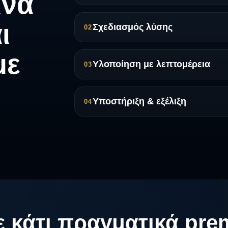
ινά
ι
Σχεδιασμός λύσης
02
με
Υλοποίηση με λεπτομέρεια
03
Υποστήριξη & εξέλιξη
04
 κάτι πραγματικά pre