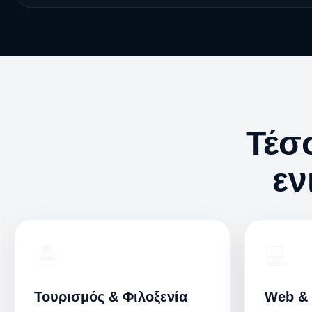
Τέσσ
εν
🏝️
💻
Τουρισμός & Φιλοξενία
Web & 