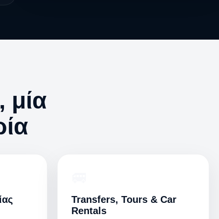
, μία
ρία
🚐
ίας
Transfers, Tours & Car
Rentals