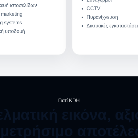
ευή ιστοσελίδων
CCTV
marketing
Πυρανίχνευση
g systems
Δικτυακές εγκαταστάσε
κή υποδομή
Γιατί KDH
λματική εικόνα, αξι
 μετρήσιμο αποτέλ