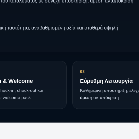
 του καταλύματος με συνεχή υποστήριξη, άμεση ανταπόκριση
ική ταυτότητα, αναβαθμισμένη αξία και σταθερά υψηλή
03
n & Welcome
Εύρυθμη Λειτουργία
heck-in, check-out και
Καθημερινή υποστήριξη, έλεγχ
ο welcome pack.
άμεση ανταπόκριση.