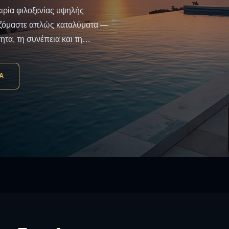
ιρία φιλοξενίας υψηλής
ητα, τη συνέπεια και τη
ρατήσεων, την επικοινωνία με
διαμονής, εξασφαλίζοντας μια
Α
 σχεδιάζουμε κάθε σημείο
ντίδας, άνεσης και
χή υποστήριξη, άμεση
ταθερά υψηλή απόδοση.