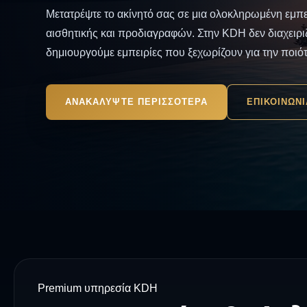
Μετατρέψτε το ακίνητό σας σε μια ολοκληρωμένη εμπε
αισθητικής και προδιαγραφών. Στην KDH δεν διαχειριζόμαστε απλώς καταλύματα —
δημιουργούμε εμπειρίες που ξεχωρίζουν για την ποιότ
λεπτομέρεια. Αναλαμβάνουμε πλήρως τη διαχείριση κ
τους επισκέπτες και τον συντονισμό κάθε πτυχής της 
ΑΝΑΚΑΛΥΨΤΕ ΠΕΡΙΣΣΟΤΕΡΑ
ΕΠΙΚΟΙΝΩΝΙ
άψογη και επαγγελματική παρουσία. Από την πρώτη επαφή έως το check-in, το
προσεγμένο welcome experience και την αναχώρηση,
επαφής ώστε ο επισκέπτης να βιώνει μια αίσθηση φρο
εμπιστοσύνης, σε ένα περιβάλλον υψηλού επιπέδου. Παράλληλα, διασφαλίζουμε
την απρόσκοπτη λειτουργία του καταλύματος με συνε
ανταπόκριση και πλήρη έλεγχο . Με την KDH, το ακίνητό σας αποκτά ισχυρή
επαγγελματική ταυτότητα, αναβαθμισμένη αξία και σ
Premium υπηρεσία KDH